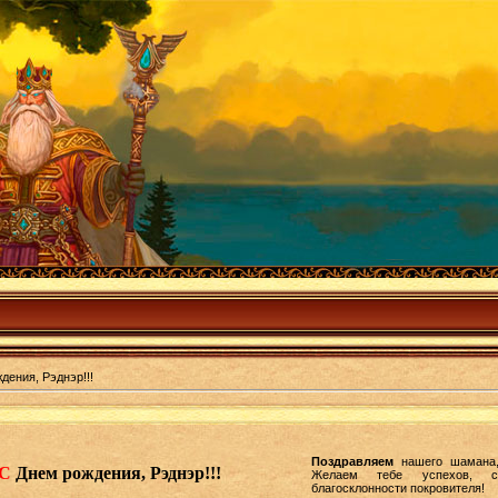
дения, Рэднэр!!!
Поздравляем
нашего шамана
С
Днем рождения, Рэднэр!!!
Желаем тебе успехов, сч
благосклонности покровителя!