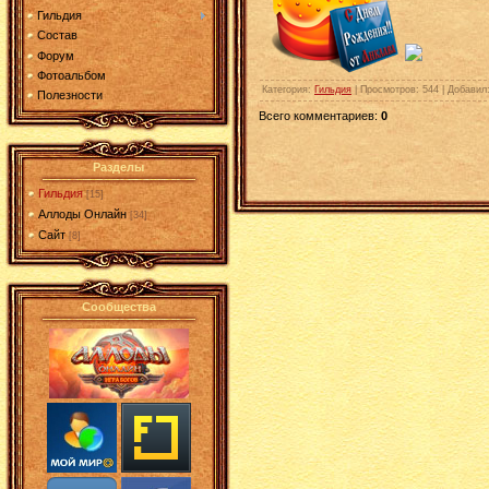
Гильдия
Состав
Форум
Фотоальбом
Категория
:
Гильдия
|
Просмотров
: 544 |
Добавил
Полезности
Всего комментариев
:
0
Разделы
Гильдия
[15]
Аллоды Онлайн
[34]
Сайт
[8]
Сообщества