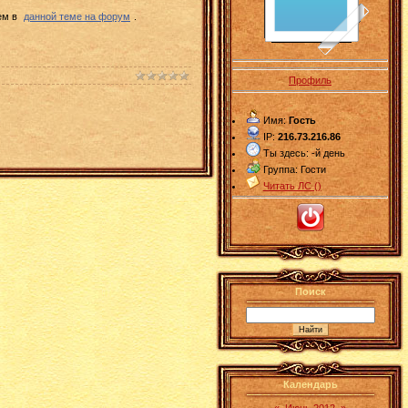
ем в
данной теме на форум
.
Профиль
Имя:
Гость
IP:
216.73.216.86
Ты здесь:
-й день
Группа: Гости
Читать ЛС (
)
Поиск
Календарь