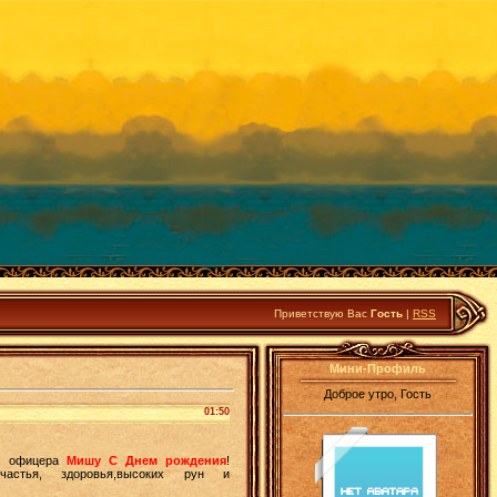
Приветствую Вас
Гость
|
RSS
Мини-Профиль
Доброе утро, Гость
01:50
, офицера
Мишу С Днем рождения
!
астья, здоровья,высоких рун и