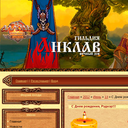
Главная
|
|
Регистрация
|
Вход
Форма входа
Главная
»
2012
»
Июнь
»
13
» С Днем рож
С Днем рождения, Рэднэр!!!
Меню
Главная
Новости