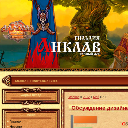
Главная
|
|
Регистрация
|
Вход
Форма входа
Главная
»
2012
»
Май
»
31
Обсуждение дизайна
Меню
Главная
О
б
Новости