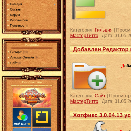
Гильдия
Состав
Форум
Фотоальбом
Полезности
Категория:
Гильдия
| Просмо
МастерТитто
| Дата:
31.05.2
Разделы
Добавлен Редактор 
Гильдия
[15]
Аллоды Онлайн
[34]
Сайт
[8]
Д
об
Сообщества
Категория:
Сайт
| Просмотро
МастерТитто
| Дата:
31.05.2
Хотфикс 3.0.04.13 у