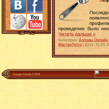
Х
отф
Послед
появ
профил
проведение было не
Читать дальше »
Категория:
Аллоды Онлайн
МастерТитто
| Дата:
31.05.2
Гильдия Анклав © 2026