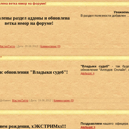
лена ветка юмор на форуме!
Уважаем
В раздел полезности добавлен
..
влены раздел аддоны и обновлена
ветка юмор на форуме!
МастерТитто
| Дата:
20.06.2012
|
Комментарии (0)
"
"Владыки судеб"
- так буде
обновление "Аллодов Онлайн", 
нс обновления "Владыки судеб"!
дальше »
| Добавил:
МастерТитто
| Дата:
19.06.2012
|
Комментарии (0)
Поздравляем
нашего офицера
нем рождения, хЭКСТРИМхз!!!
дальше »