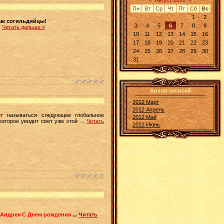
«
Август 2026
»
Пн
Вт
Ср
Чт
Пт
Сб
Вс
1
2
ые согильдийцы!
3
4
5
6
7
8
9
.
Читать дальше »
10
11
12
13
14
15
16
17
18
19
20
21
22
23
24
25
26
27
28
29
30
31
Архив записей
2012 Март
2012 Апрель
т называться следующее глобальное
2012 Май
которое увидит свет уже этой
...
Читать
2012 Июнь
Андрея С Днем рождения
...
Читать