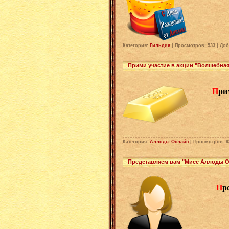
Категория:
Гильдия
| Просмотров: 533 | До
Прими участие в акции "Волшебная
П
ри
Категория:
Аллоды Онлайн
| Просмотров: 9
Представляем вам "Мисс Аллоды О
П
р