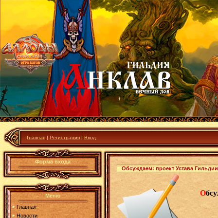
Главная
|
Регистрация
|
Вход
Форма входа
Обсуждаем: проект Устава Гильдии!
О
бсу
Меню
Главная
Новости