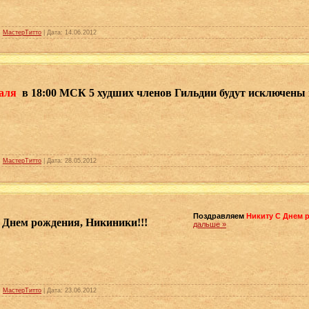
:
МастерТитто
| Дата:
14.06.2012
раля
в 18:00 МСК 5 худших членов Гильдии будут исключены 
:
МастерТитто
| Дата:
28.05.2012
Поздравляем
Никиту С Днем 
Днем рождения, Никиники!!!
дальше »
:
МастерТитто
| Дата:
23.06.2012