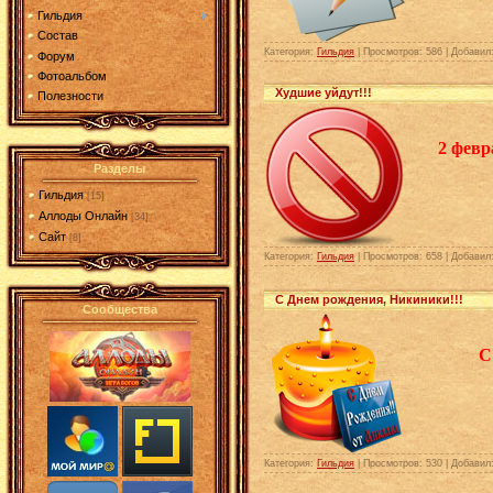
Гильдия
Состав
Категория:
Гильдия
| Просмотров: 586 | Добавил
Форум
Фотоальбом
Худшие уйдут!!!
Полезности
2 фев
Разделы
Гильдия
[15]
Аллоды Онлайн
[34]
Сайт
[8]
Категория:
Гильдия
| Просмотров: 658 | Добавил
С Днем рождения, Никиники!!!
Сообщества
С
Категория:
Гильдия
| Просмотров: 530 | Добавил