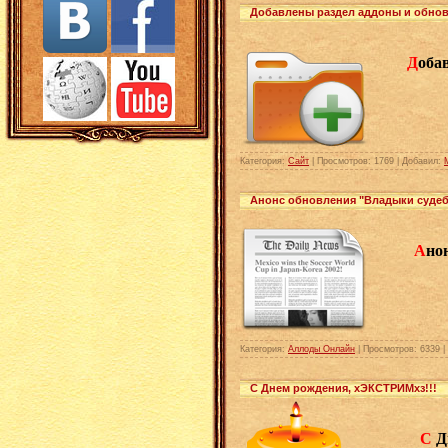
Добавлены раздел аддоны и обнов
Д
оба
Категория:
Сайт
| Просмотров: 1769 | Добавил:
Анонс обновления "Владыки судеб
А
но
Категория:
Аллоды Онлайн
| Просмотров: 6339 
С Днем рождения, хЭКСТРИМхз!!!
С
Д