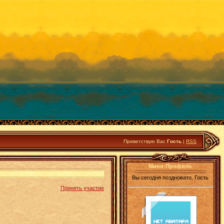
Приветствую Вас
Гость
|
RSS
Мини-Профиль
Вы сегодня поздновато, Гость
Принять участие