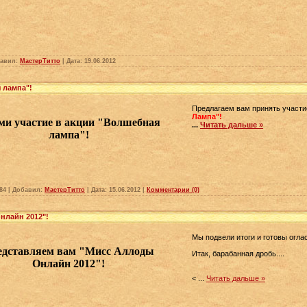
бавил:
МастерТитто
| Дата:
19.06.2012
 лампа"!
Предлагаем вам принять участи
Лампа"!
ми участие в акции "Волшебная
...
Читать дальше »
лампа"!
84 | Добавил:
МастерТитто
| Дата:
15.06.2012
|
Комментарии (0)
нлайн 2012"!
Мы подвели итоги и готовы огла
едставляем вам "Мисс Аллоды
Итак, барабанная дробь....
Онлайн 2012"!
<
...
Читать дальше »