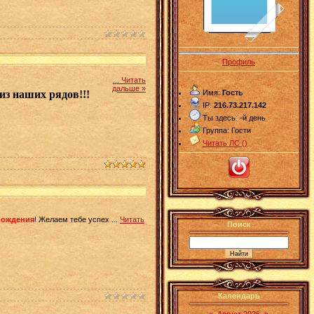
Профиль
...
Читать
дальше »
Имя:
Гость
из наших рядов!!!
IP:
216.73.217.142
Ты здесь:
-й день
Группа: Гости
Читать ЛС (
)
рождения
! Желаем тебе успех
...
Читать
Поиск
Календарь