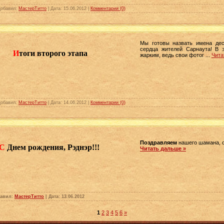
Добавил:
МастерТитто
| Дата:
15.06.2012
|
Комментарии (0)
Мы готовы назвать имена дес
сердца жителей Сарнаута! В 
И
тоги второго этапа
жарким, ведь свои фотог
...
Чита
Добавил:
МастерТитто
| Дата:
14.06.2012
|
Комментарии (0)
Поздравляем
нашего шамана,
С
Днем рождения, Рэднэр!!!
Читать дальше »
бавил:
МастерТитто
| Дата:
13.06.2012
1
2
3
4
5
6
»