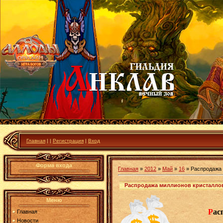
Главная
|
|
Регистрация
|
Вход
Форма входа
Главная
»
2012
»
Май
»
16
» Распродажа 
Распродажа миллионов кристаллов
Меню
Р
ас
Главная
Новости