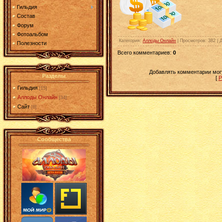
Гильдия
Состав
Форум
Фотоальбом
Категория
:
Аллоды Онлайн
|
Просмотров
: 382 |
Полезности
Всего комментариев
:
0
Добавлять комментарии могу
Разделы
[
Р
Гильдия
[15]
Аллоды Онлайн
[34]
Сайт
[8]
Сообщества