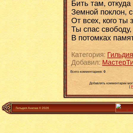
Бить там, откуда
Земной поклон, с
От всех, кого ты 
Ты спас свободу,
В потомках памя
Категория
:
Гильдия
Добавил
:
МастерТи
Всего комментариев
:
0
Добавлять комментарии могу
[
Р
Гильдия Анклав © 2026