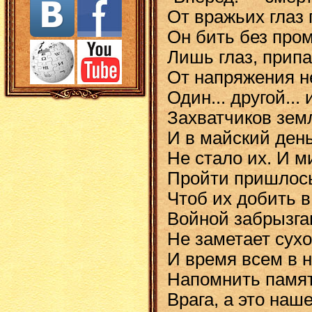
От вражьих глаз
Он бить без пром
Лишь глаз, припа
От напряжения н
Один... другой..
Захватчиков зем
И в майский ден
Не стало их. И м
Пройти пришлось
Чтоб их добить в
Войной забрызга
Не заметает сухо
И время всем в 
Напомнить памят
Врага, а это наше