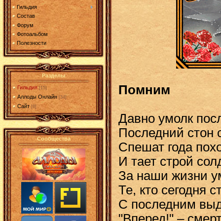
Гильдия
Состав
Форум
Фотоальбом
Полезности
Разделы
Помним
Гильдия
[15]
Аллоды Онлайн
[34]
Сайт
[8]
Давно умолк пос
Последний стон 
Сообщества
Спешат года пох
И тает строй сол
За наши жизни 
Те, кто сегодня с
С последним выд
"Вперед!" – смер