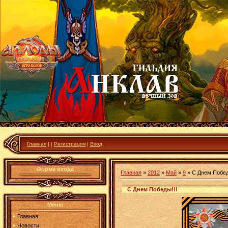
Главная
|
|
Регистрация
|
Вход
Форма входа
Главная
»
2012
»
Май
»
9
» С Днем Побед
С Днем Победы!!!
Меню
Главная
Новости