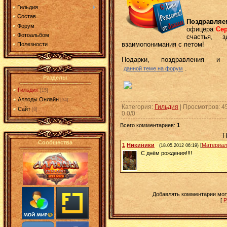
Гильдия
Состав
Поздравляе
Форум
офицера
Се
Фотоальбом
счастья, з
взаимопонимания с петом!
Полезности
Подарки, поздравления и
.
данной теме на форум
Разделы
Гильдия
[15]
Аллоды Онлайн
[34]
Категория
:
Гильдия
|
Просмотров
: 4
Сайт
[8]
0.0
/
0
Всего комментариев
:
1
П
Сообщества
1
Никиники
[
Материал
(18.05.2012 06:19)
С днём рождения!!!!
Добавлять комментарии могу
[
Р