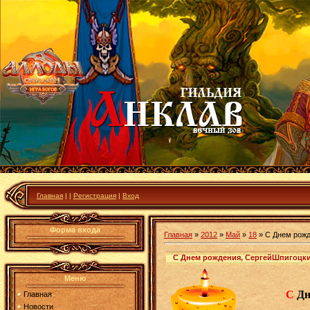
Главная
|
|
Регистрация
|
Вход
Форма входа
Главная
»
2012
»
Май
»
18
» С Днем рожде
С Днем рождения, СергейШпигоцки 
Меню
С
Дн
Главная
Новости